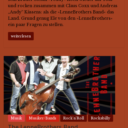
und rocken zusammen mit Claus Coxx und Andreas
„Andy“ Kässens: als die »LenneBrothers Band« das
Land. Grund genug Ele von den »LenneBrothers«
ein paar Fragen zu stellen.
weiterlesen
Musik
Musiker/Bands
Rock'n'Roll
Rockabilly
The LenneBrothers Band