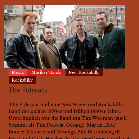
Musik
Musiker/Bands
Neo-Rockabilly
Rockabilly
The Polecats
The Polecats sind eine New Wave- und Rockabilly-
Band der späten 1970er und frühen 1980er Jahre.
Ursprünglich war die Band mit Tim Worman (auch
bekannt als Tim Polecat, Gesang), Martin „Boz“
Boorer (Gitarre und Gesang), Phil Bloomberg (E-
Bass) und Chris Hawkes (Schlagzeug) besetzt und trat