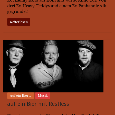
Rockabilly Band aus Köln und wurde Anno 2017 von
drei Ex-Heavy Teddys und einem Ex-Panhandle Alk
gegründet!
weiterlesen
Auf ein Bier ...
Musik
auf ein Bier mit Restless