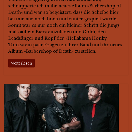
schnupperte ich in ihr neues Album »Barbershop of
Death« und war so begeistert, dass die Scheibe hier
bei mir nur noch hoch und runter gespielt wurde.
Somit war es nur noch ein kleiner Schritt die Jungs
mal »auf ein Bier« einzuladen und Goldi, den
Leadsänger und Kopf der »Hellabama Honky
Tonks« ein paar Fragen zu ihrer Band und ihr neues
Album »Barbershop of Death« zu stellen.
weiterlesen