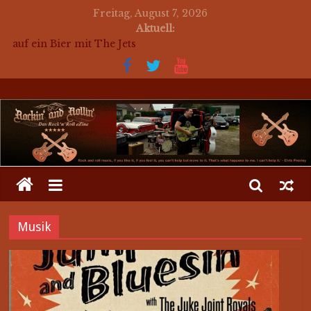
Freitag, August 7, 2026
Aktuell:
auf ein Bier mit The Jets
for a beer with The Jets (english)
Mosaik Massaker – Mosaikkunst aus dem Bereich
Rockabilly, Kustom Kultur und der Hot Rod Szene
auf ein Bier mit Mark Twang
auf ein Bier mit Mason Dixon Hobos
Musik