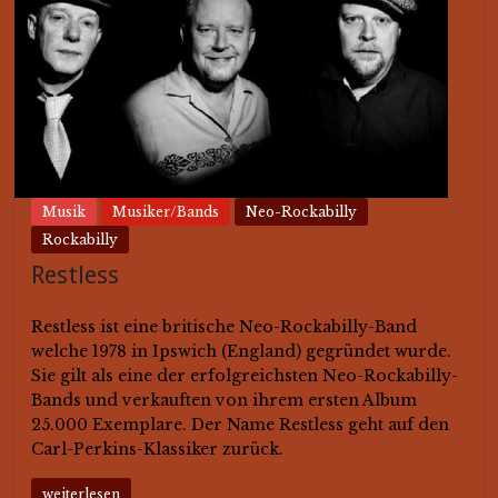
Musik
Musiker/Bands
Neo-Rockabilly
Rockabilly
Restless
Restless ist eine britische Neo-Rockabilly-Band
welche 1978 in Ipswich (England) gegründet wurde.
Sie gilt als eine der erfolgreichsten Neo-Rockabilly-
Bands und verkauften von ihrem ersten Album
25.000 Exemplare. Der Name Restless geht auf den
Carl-Perkins-Klassiker zurück.
weiterlesen