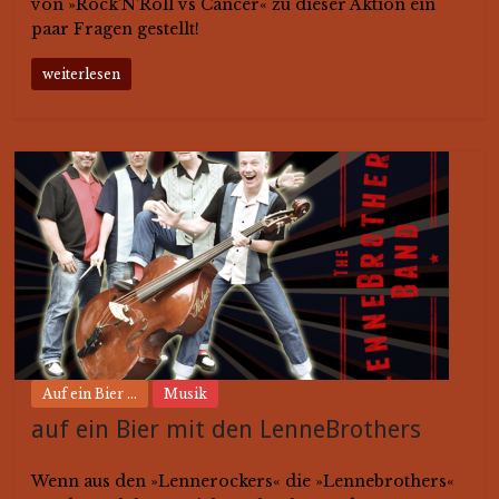
von »Rock’N’Roll vs Cancer« zu dieser Aktion ein
paar Fragen gestellt!
weiterlesen
Auf ein Bier ...
Musik
auf ein Bier mit den LenneBrothers
Wenn aus den »Lennerockers« die »Lennebrothers«