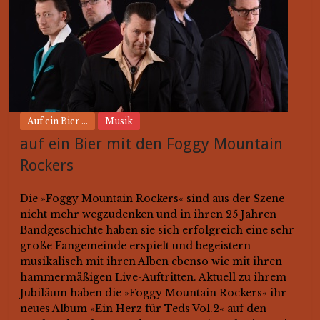
Auf ein Bier ...
Musik
auf ein Bier mit den Foggy Mountain
Rockers
Die »Foggy Mountain Rockers« sind aus der Szene
nicht mehr wegzudenken und in ihren 25 Jahren
Bandgeschichte haben sie sich erfolgreich eine sehr
große Fangemeinde erspielt und begeistern
musikalisch mit ihren Alben ebenso wie mit ihren
hammermäßigen Live-Auftritten. Aktuell zu ihrem
Jubiläum haben die »Foggy Mountain Rockers« ihr
neues Album »Ein Herz für Teds Vol.2« auf den