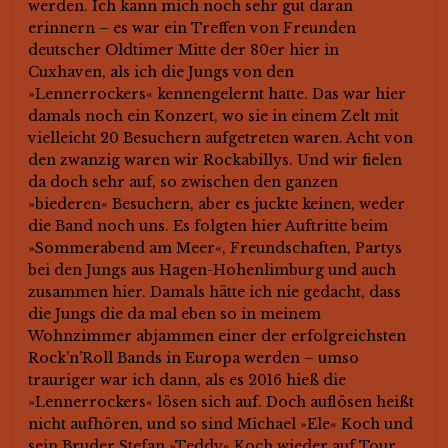
werden. Ich kann mich noch sehr gut daran
erinnern – es war ein Treffen von Freunden
deutscher Oldtimer Mitte der 80er hier in
Cuxhaven, als ich die Jungs von den
»Lennerrockers« kennengelernt hatte. Das war hier
damals noch ein Konzert, wo sie in einem Zelt mit
vielleicht 20 Besuchern aufgetreten waren. Acht von
den zwanzig waren wir Rockabillys. Und wir fielen
da doch sehr auf, so zwischen den ganzen
»biederen« Besuchern, aber es juckte keinen, weder
die Band noch uns. Es folgten hier Auftritte beim
»Sommerabend am Meer«, Freundschaften, Partys
bei den Jungs aus Hagen-Hohenlimburg und auch
zusammen hier. Damals hätte ich nie gedacht, dass
die Jungs die da mal eben so in meinem
Wohnzimmer abjammen einer der erfolgreichsten
Rock’n’Roll Bands in Europa werden – umso
trauriger war ich dann, als es 2016 hieß die
»Lennerrockers« lösen sich auf. Doch auflösen heißt
nicht aufhören, und so sind Michael »Ele« Koch und
sein Bruder Stefan »Teddy« Koch wieder auf Tour