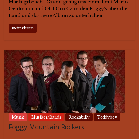
Markt gebracht. Grund genug uns einmal mit Mario
Oehlmann und Olaf Groß von den Foggy’s über die
Band und das neue Album zu unterhalten.
weiterlesen
Musik
Musiker/Bands
Rockabilly
Teddyboy
Foggy Mountain Rockers