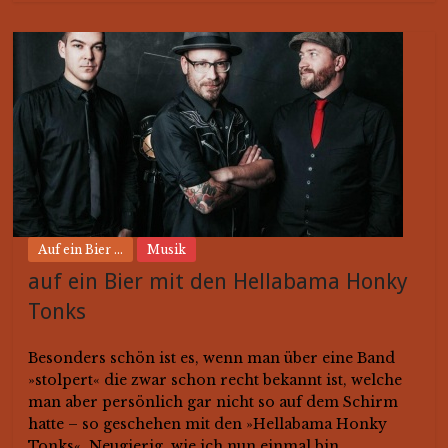
Auf ein Bier ...
Musik
auf ein Bier mit den Hellabama Honky
Tonks
Besonders schön ist es, wenn man über eine Band
»stolpert« die zwar schon recht bekannt ist, welche
man aber persönlich gar nicht so auf dem Schirm
hatte – so geschehen mit den »Hellabama Honky
Tonks«. Neugierig, wie ich nun einmal bin,