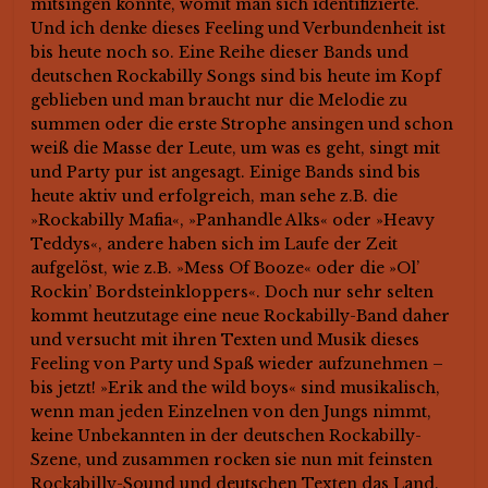
mitsingen konnte, womit man sich identifizierte.
Und ich denke dieses Feeling und Verbundenheit ist
bis heute noch so. Eine Reihe dieser Bands und
deutschen Rockabilly Songs sind bis heute im Kopf
geblieben und man braucht nur die Melodie zu
summen oder die erste Strophe ansingen und schon
weiß die Masse der Leute, um was es geht, singt mit
und Party pur ist angesagt. Einige Bands sind bis
heute aktiv und erfolgreich, man sehe z.B. die
»Rockabilly Mafia«, »Panhandle Alks« oder »Heavy
Teddys«, andere haben sich im Laufe der Zeit
aufgelöst, wie z.B. »Mess Of Booze« oder die »Ol’
Rockin’ Bordsteinkloppers«. Doch nur sehr selten
kommt heutzutage eine neue Rockabilly-Band daher
und versucht mit ihren Texten und Musik dieses
Feeling von Party und Spaß wieder aufzunehmen –
bis jetzt! »Erik and the wild boys« sind musikalisch,
wenn man jeden Einzelnen von den Jungs nimmt,
keine Unbekannten in der deutschen Rockabilly-
Szene, und zusammen rocken sie nun mit feinsten
Rockabilly-Sound und deutschen Texten das Land.