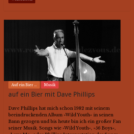
Auf ein Bier ...
Musik
auf ein Bier mit Dave Phillips
Dave Phillips hat mich schon 1982 mit seinem
beeindruckenden Album »Wild Youth« in seinen
Bann gezogen und bis heute bin ich ein großer Fan
seiner Musik. Songs wie »Wild Youth«, »56 Boys«,