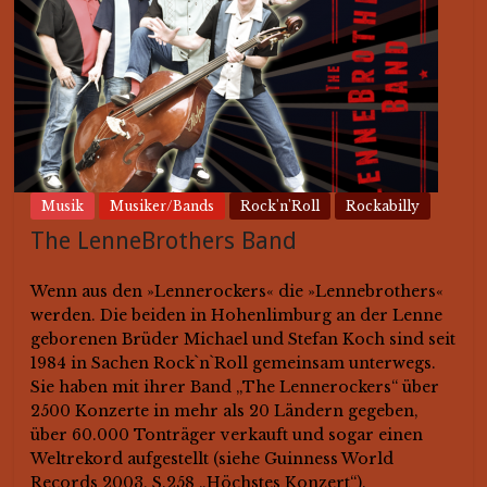
Musik
Musiker/Bands
Rock'n'Roll
Rockabilly
The LenneBrothers Band
Wenn aus den »Lennerockers« die »Lennebrothers«
werden. Die beiden in Hohenlimburg an der Lenne
geborenen Brüder Michael und Stefan Koch sind seit
1984 in Sachen Rock`n`Roll gemeinsam unterwegs.
Sie haben mit ihrer Band „The Lennerockers“ über
2500 Konzerte in mehr als 20 Ländern gegeben,
über 60.000 Tonträger verkauft und sogar einen
Weltrekord aufgestellt (siehe Guinness World
Records 2003, S.258 „Höchstes Konzert“).