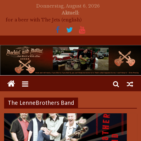
Donnerstag, August 6, 2026
Aktuell:
for a beer with The Jets (english)
Mosaik Massaker – Mosaikkunst aus dem Bereich
Rockabilly, Kustom Kultur und der Hot Rod Szene
auf ein Bier mit Mark Twang
auf ein Bier mit Mason Dixon Hobos
auf ein Bier mit The Jets
The LenneBrothers Band