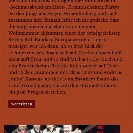
die Band noch uns. Es folgten hier Auftritte beim
»Sommerabend am Meer«, Freundschaften, Partys
bei den Jungs aus Hagen-Hohenlimburg und auch
zusammen hier. Damals hätte ich nie gedacht, dass
die Jungs die da mal eben so in meinem
Wohnzimmer abjammen einer der erfolgreichsten
Rock’n’Roll Bands in Europa werden – umso
trauriger war ich dann, als es 2016 hieß die
»Lennerrockers« lösen sich auf. Doch auflösen heißt
nicht aufhören, und so sind Michael »Ele« Koch und
sein Bruder Stefan »Teddy« Koch wieder auf Tour
und rocken zusammen mit Claus Coxx und Andreas
„Andy“ Kässens: als die »LenneBrothers Band« das
Land. Grund genug Ele von den »LenneBrothers«
ein paar Fragen zu stellen.
weiterlesen