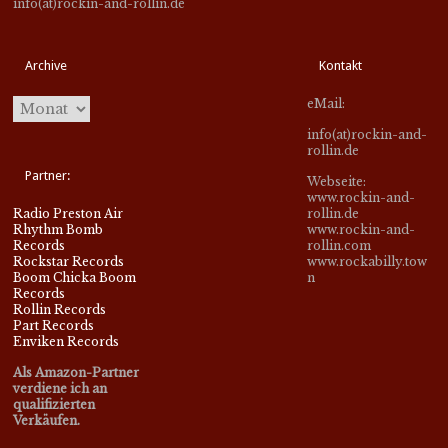
info(at)rockin-and-rollin.de
Archive
Kontakt
eMail:
info(at)rockin-and-
rollin.de
Partner:
Webseite:
www.rockin-and-
Radio Preston Air
rollin.de
Rhythm Bomb
www.rockin-and-
Records
rollin.com
Rockstar Records
www.rockabilly.tow
Boom Chicka Boom
n
Records
Rollin Records
Part Records
Enviken Records
Als Amazon-Partner
verdiene ich an
qualifizierten
Verkäufen.