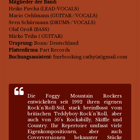
Mitglieder der Band:
Heiko Piecha (LEAD-VOCALS)
Mario Oehlmann (GUITAR / VOCALS)
Sven Schürmann (DRUMS / VOCALS)
Olaf Groß (BASS)
Mirko Teihs ( GUITAR)
Ursprung:
Bonn/ Deutschland
Plattenfirma:
Part Records
Buchungsassistent:
fmrbooking.cathy(at)gmail.com
Die Foggy Mountain Rockers
entwickelten seit 1992 ihren eigenen
Rock´n´Roll-Stil, stark beeinflusst vom
britischen Teddyboy-Rock´n´Roll, aber
auch von 50´s Rockabilly, Skiffle und
Country. Ihr Repertoire umfasst viele
Eigenkompositionen, aber auch
Coverversionen bekannter Stücke