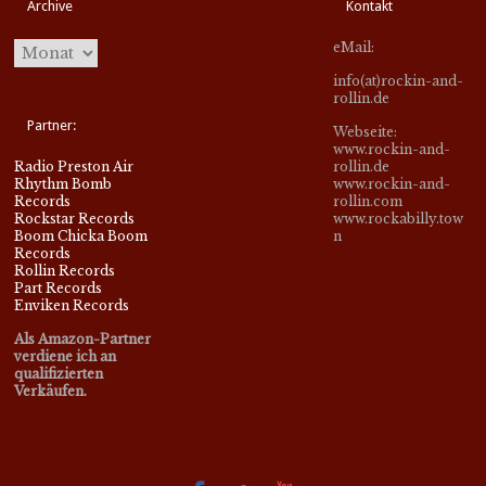
Archive
Kontakt
eMail:
info(at)rockin-and-
rollin.de
Partner:
Webseite:
www.rockin-and-
Radio Preston Air
rollin.de
Rhythm Bomb
www.rockin-and-
Records
rollin.com
Rockstar Records
www.rockabilly.tow
Boom Chicka Boom
n
Records
Rollin Records
Part Records
Enviken Records
Als Amazon-Partner
verdiene ich an
qualifizierten
Verkäufen.