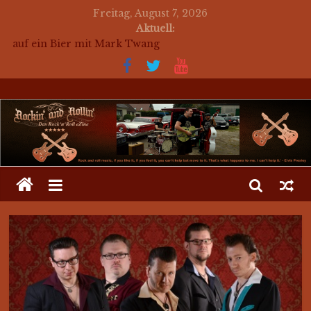
Freitag, August 7, 2026
Aktuell:
auf ein Bier mit Mark Twang
auf ein Bier mit Mason Dixon Hobos
auf ein Bier mit The Jets
for a beer with The Jets (english)
Mosaik Massaker – Mosaikkunst aus dem Bereich
Rockabilly, Kustom Kultur und der Hot Rod Szene