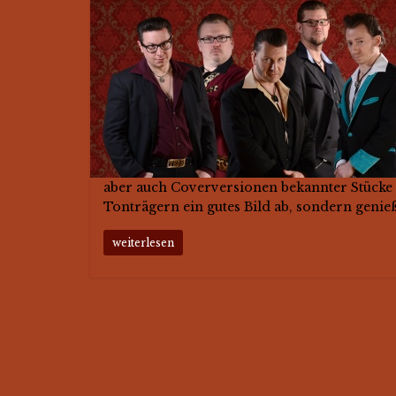
aber auch Coverversionen bekannter Stücke f
Tonträgern ein gutes Bild ab, sondern genießt
weiterlesen