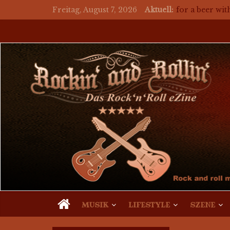
Freitag, August 7, 2026
Aktuell:
for a beer wit
Mosaik Massak
auf ein Bier 
auf ein Bier 
MUSIK
LIFESTYLE
SZENE