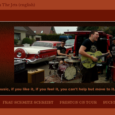
h The Jets (english)
er – Mosaikkunst aus dem Bereich Rockabilly, Kustom Kult
mit Mark Twang
mit Mason Dixon Hobos
FRAU SCHMITZ SCHREIBT
PRESTON ON TOUR
BUCH