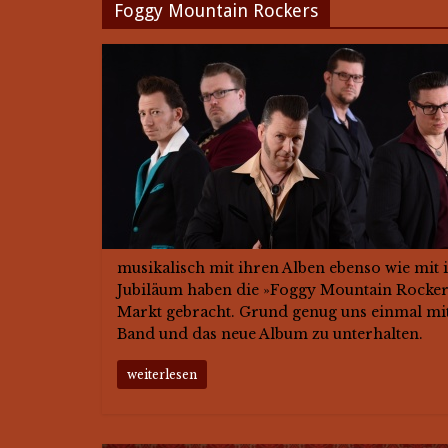
Foggy Mountain Rockers
musikalisch mit ihren Alben ebenso wie mit
Jubiläum haben die »Foggy Mountain Rockers
Markt gebracht. Grund genug uns einmal mi
Band und das neue Album zu unterhalten.
weiterlesen