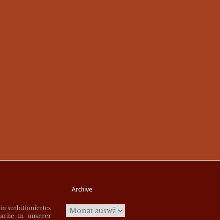
Archive
ein ambitioniertes
ache in unserer