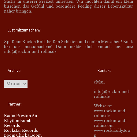
Sache in unserer Freizeit umsetzen. Wir möchten damit ein klein
bisschen das Gefühl und besondere Feeling dieser Lebenskultur
näher bringen.
Lust mitzumachen?
Spaß am Rock’n’Roll, heißen Schlitten und coolen Menschen? Bock
bei uns mitzumachen? Dann melde dich einfach bei uns:
info(at)rockin-and-rollin.de
Archive
Kontakt
eMail:
info(at)rockin-and-
rollin.de
Partner:
Webseite:
www.rockin-and-
Radio Preston Air
rollin.de
Rhythm Bomb
www.rockin-and-
Records
rollin.com
Rockstar Records
www.rockabilly.tow
Boom Chicka Boom
n