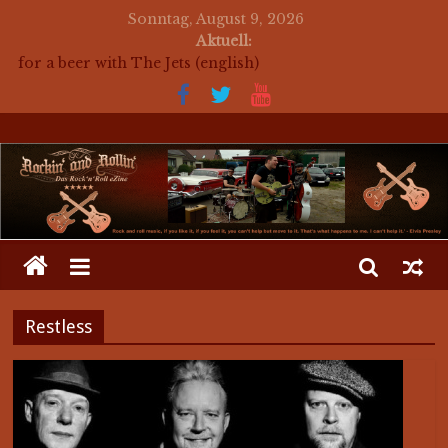
Sonntag, August 9, 2026
auf ein Bier mit The Jets
Aktuell:
for a beer with The Jets (english)
Mosaik Massaker – Mosaikkunst aus dem Bereich
Rockabilly, Kustom Kultur und der Hot Rod Szene
auf ein Bier mit Mark Twang
auf ein Bier mit Mason Dixon Hobos
Restless