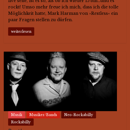
live sehe, ist es so, als ob ich wieder 15 bin…und es
rockt! Umso mehr freue ich mich, dass ich die tolle
Möglichkeit hatte, Mark Harman von »Restless« ein
paar Fragen stellen zu dürfen.
weiterlesen
Musik
Musiker/Bands
Neo-Rockabilly
Rockabilly