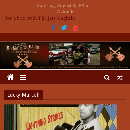
Samstag, August 8, 2026
Aktuell:
for a beer with The Jets (english)
Mosaik Massaker – Mosaikkunst aus dem Bereich
Rockabilly, Kustom Kultur und der Hot Rod Szene
auf ein Bier mit Mark Twang
auf ein Bier mit Mason Dixon Hobos
auf ein Bier mit The Jets
Lucky Marcell