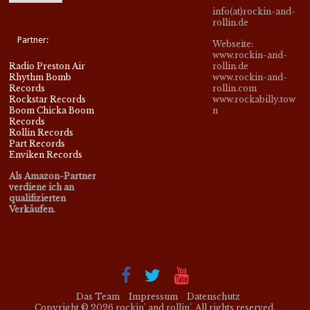
info(at)rockin-and-
rollin.de
Partner:
Webseite:
www.rockin-and-
Radio Preston Air
rollin.de
Rhythm Bomb
www.rockin-and-
Records
rollin.com
Rockstar Records
www.rockabilly.tow
Boom Chicka Boom
n
Records
Rollin Records
Part Records
Enviken Records
Als Amazon-Partner
verdiene ich an
qualifizierten
Verkäufen.
Das Team
Impressum
Datenschutz
Copyright © 2026
rockin' and rollin'
. All rights reserved.