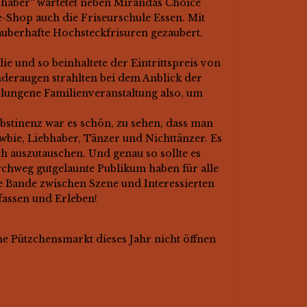
bhaber“ wartetet neben Mirandas Choice
-Shop auch die Friseurschule Essen. Mit
uberhafte Hochsteckfrisuren gezaubert.
lie und so beinhaltete der Eintrittspreis von
nderaugen strahlten bei dem Anblick der
lungene Familienveranstaltung also, um
Abstinenz war es schön, zu sehen, dass man
ie, Liebhaber, Tänzer und Nichttänzer. Es
ich auszutauschen. Und genau so sollte es
urchweg gutgelaunte Publikum haben für alle
e Bande zwischen Szene und Interessierten
fassen und Erleben!
che Pützchensmarkt dieses Jahr nicht öffnen