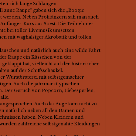
eten sich lange Schlangen.
l anne Raupe“ gaben sich die „Boogie
ngt werden. Neben Profitänzern sah man auch
g-Anfänger-Kurs aus Soest. Die Teilnehmer
nte bei toller Livemusik umsetzen.
en mit waghalsiger Akrobatik und tollen
lauschen und natürlich auch eine wilde Fahrt
 der Raupe ein Küsschen von der
geklappt hat, vielleicht auf der historischen
ten auf der Schiffsschaukel.
der Wurstbraterei mit selbstgemachter
igen. Auch die jahrmarkttypischen
. Der Geruch von Popcorn, Liebesperlen,
lle.
angesprochen. Auch das Auge kam nicht zu
sten natürlich neben all den Damen und
geschmissen haben. Neben Kleidern und
 wurden zahlreiche selbstgenähte Kleidungen