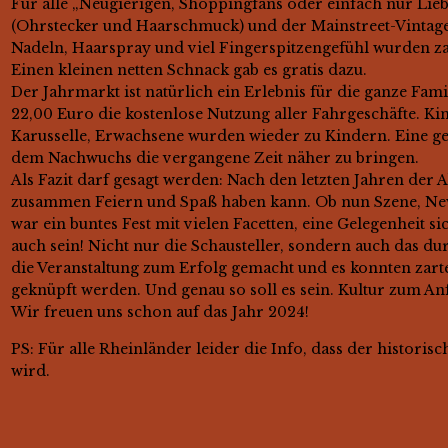
Für alle „Neugierigen, Shoppingfans oder einfach nur Lie
(Ohrstecker und Haarschmuck) und der Mainstreet-Vintage
Nadeln, Haarspray und viel Fingerspitzengefühl wurden za
Einen kleinen netten Schnack gab es gratis dazu.
Der Jahrmarkt ist natürlich ein Erlebnis für die ganze Fami
22,00 Euro die kostenlose Nutzung aller Fahrgeschäfte. Ki
Karusselle, Erwachsene wurden wieder zu Kindern. Eine ge
dem Nachwuchs die vergangene Zeit näher zu bringen.
Als Fazit darf gesagt werden: Nach den letzten Jahren der 
zusammen Feiern und Spaß haben kann. Ob nun Szene, Newb
war ein buntes Fest mit vielen Facetten, eine Gelegenheit s
auch sein! Nicht nur die Schausteller, sondern auch das d
die Veranstaltung zum Erfolg gemacht und es konnten zart
geknüpft werden. Und genau so soll es sein. Kultur zum An
Wir freuen uns schon auf das Jahr 2024!
PS: Für alle Rheinländer leider die Info, dass der historis
wird.