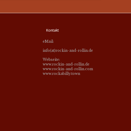
Kontakt
eMail:
info(at)rockin-and-rollin.de
Webseite:
www.rockin-and-rollin.de
www.rockin-and-rollin.com
www.rockabilly.town