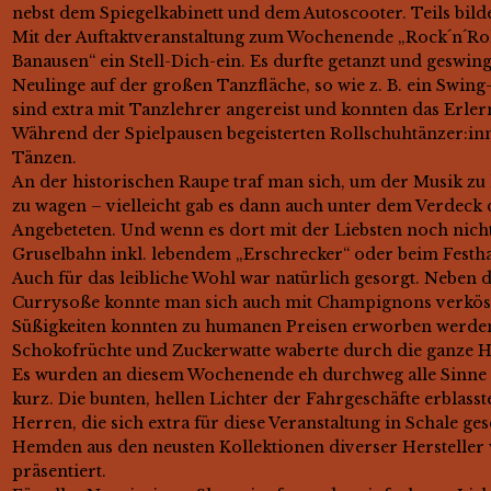
nebst dem Spiegelkabinett und dem Autoscooter. Teils bild
Mit der Auftaktveranstaltung zum Wochenende „Rock´n´Rol
Banausen“ ein Stell-Dich-ein. Es durfte getanzt und geswi
Neulinge auf der großen Tanzfläche, so wie z. B. ein Swin
sind extra mit Tanzlehrer angereist und konnten das Erler
Während der Spielpausen begeisterten Rollschuhtänzer:inn
Tänzen.
An der historischen Raupe traf man sich, um der Musik zu 
zu wagen – vielleicht gab es dann auch unter dem Verdeck
Angebeteten. Und wenn es dort mit der Liebsten noch nicht 
Gruselbahn inkl. lebendem „Erschrecker“ oder beim Festhal
Auch für das leibliche Wohl war natürlich gesorgt. Neben 
Currysoße konnte man sich auch mit Champignons verköst
Süßigkeiten konnten zu humanen Preisen erworben werden
Schokofrüchte und Zuckerwatte waberte durch die ganze Ha
Es wurden an diesem Wochenende eh durchweg alle Sinne 
kurz. Die bunten, hellen Lichter der Fahrgeschäfte erblas
Herren, die sich extra für diese Veranstaltung in Schale 
Hemden aus den neusten Kollektionen diverser Hersteller
präsentiert.