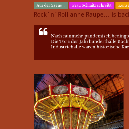
Aus der Szene ...
Frau Schmitz schreibt
Konze
Rock´n´Roll anne Raupe… is back
Nach nunmehr pandemisch bedingten 
Die Tore der Jahrhunderthalle Boch
Industriehalle waren historische Kar