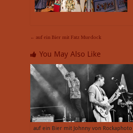
←
auf ein Bier mit Fatz Murdock
You May Also Like
auf ein Bier mit Johnny von Rockaphoto