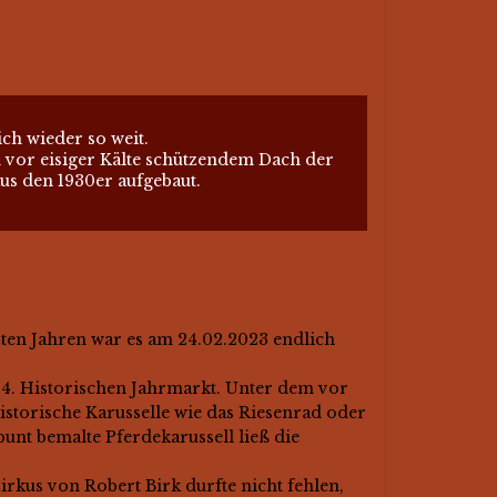
ch wieder so weit.
 vor eisiger Kälte schützendem Dach der
aus den 1930er aufgebaut.
ten Jahren war es am 24.02.2023 endlich
14. Historischen Jahrmarkt. Unter dem vor
istorische Karusselle wie das Riesenrad oder
bunt bemalte Pferdekarussell ließ die
irkus von Robert Birk durfte nicht fehlen,