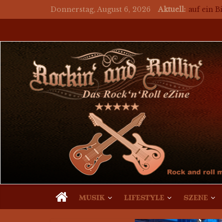
Donnerstag, August 6, 2026
Aktuell:
auf ein 
auf ein 
auf ein B
for a bee
Mosaik M
MUSIK
LIFESTYLE
SZENE