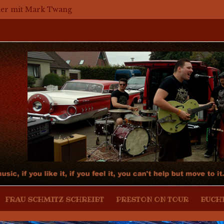
Bier mit Mark Twang
Bier mit Mason Dixon Hobos
ier mit The Jets
r with The Jets (english)
assaker – Mosaikkunst aus dem Bereich Rockabilly, Kustom
FRAU SCHMITZ SCHREIBT
PRESTON ON TOUR
BUCH