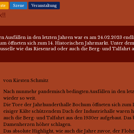
rte
Szene
Veranstaltung
!!
Ausfällen in den letzten Jahren war es am 24.02.2023 endli
um öffneten sich zum 14. Historischen Jahrmarkt. Unter dem
usselle wie das Riesenrad oder auch die Berg- und Talfahrt 
von Kirsten Schmitz
Nach nunmehr pandemisch bedingten Ausfällen in den letz
wieder so weit.
Die Tore der Jahrhunderthalle Bochum öffneten sich zum 
eisiger Kälte schützendem Dach der Industriehalle waren h
auch die Berg- und Talfahrt aus den 1930er aufgebaut. Das 
Damenherzen höher schlagen.
Das absolute Highlight, wie auch die Jahre zuvor, der Flohz