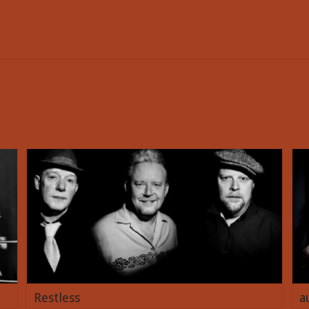
Restless
a