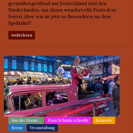
grenzübergreifend aus Deutschland und den
Niederlanden, um dieses wundervolle Festival zu
feiern. Aber was ist jetzt so Besonderes an dem
Spektakel?
weiterlesen
Aus der Szene ...
Frau Schmitz schreibt
Konzerte
Szene
Veranstaltung