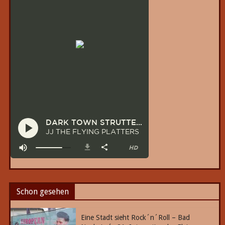
Schon gesehen
Eine Stadt sieht Rock´n´Roll – Bad