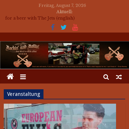
Freitag, August 7, 2026
Aktuell:
for a beer with The Jets (english)
Mosaik Massaker – Mosaikkunst aus dem Bereich
Rockabilly, Kustom Kultur und der Hot Rod Szene
auf ein Bier mit Mark Twang
auf ein Bier mit Mason Dixon Hobos
auf ein Bier mit The Jets
Veranstaltung