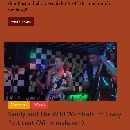
den Kasten haben. Genialer Stoff, der nach mehr
verlangt!
weiterlesen
Konzerte
Musik
Sandy and The Wild Wombats im Crazy
Petticoat (Wilhelmshaven)