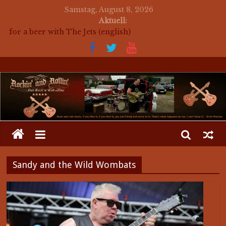
Samstag, August 8, 2026
Aktuell:
auf ein Bier mit The Jets
for a beer with The Jets (english)
Mosaik Massaker – Mosaikkunst aus dem Bereich
Rockabilly, Kustom Kultur und der Hot Rod Szene
auf ein Bier mit Mark Twang
auf ein Bier mit Mason Dixon Hobos
Sandy and the Wild Wombats