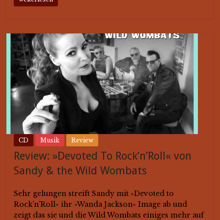
CD
Musik
Review
Review: »Devoted To Rock’n’Roll« von
Sandy & the Wild Wombats
Sehr gelungen streift Sandy mit »Devoted to
Rock’n’Roll« ihr »Wanda Jackson« Image ab und
zeigt das sie und die Wild Wombats einiges mehr auf