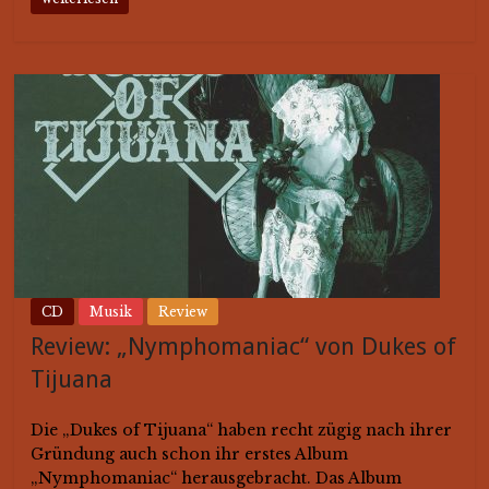
CD
Musik
Review
Review: „Nymphomaniac“ von Dukes of
Tijuana
Die „Dukes of Tijuana“ haben recht zügig nach ihrer
Gründung auch schon ihr erstes Album
„Nymphomaniac“ herausgebracht. Das Album