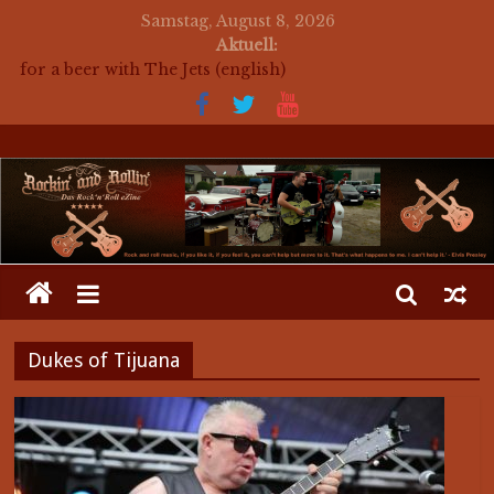
Samstag, August 8, 2026
Aktuell:
for a beer with The Jets (english)
Mosaik Massaker – Mosaikkunst aus dem Bereich
Rockabilly, Kustom Kultur und der Hot Rod Szene
auf ein Bier mit Mark Twang
auf ein Bier mit Mason Dixon Hobos
auf ein Bier mit The Jets
Dukes of Tijuana