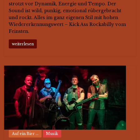
strotzt vor Dynamik, Energie und Tempo. Der
Sound ist wild, punkig, emotional rübergebracht
und rockt. Alles im ganz eigenen Stil mit hohen
Wiedererkennungswert – Kick Ass Rockabilly vom
Feinsten.
weiterlesen
Auf ein Bier ...
Musik