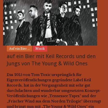
Auf ein Bier ...
Musik
auf ein Bier mit Keil Records und den
Jungs von The Young & Wild Ones
Das 2015 von Tom Toxic ursprünglich für
Eigenveröffentlichungen gegründete Label Keil
Records, hat in der Vergangenheit mit sehr gut
durchdachten und wunderbar umgesetzten Konzept-
Veröffenlichungen wie „Tennessee Tapes“ und der
„Frischer Wind aus dem Norden Trilogie“ überzeugt
und bringt nun mit „The Young & Wild Ones“ ein