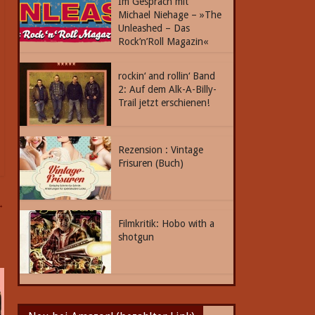
Im Gespräch mit
Michael Niehage – »The
Unleashed – Das
Rock’n’Roll Magazin«
rockin‘ and rollin‘ Band
2: Auf dem Alk-A-Billy-
Trail jetzt erschienen!
Rezension : Vintage
Frisuren (Buch)
→
Filmkritik: Hobo with a
shotgun