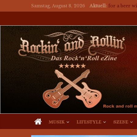
Samstag, August 8, 2026
Aktuell:
auf ein Bier 
for a beer wi
Mosaik Mass
auf ein Bie
auf ein Bie
MUSIK
LIFESTYLE
SZENE