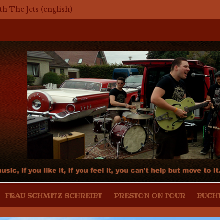
mit The Jets
th The Jets (english)
aker – Mosaikkunst aus dem Bereich Rockabilly, Kustom Kul
r mit Mark Twang
r mit Mason Dixon Hobos
FRAU SCHMITZ SCHREIBT
PRESTON ON TOUR
BUCH