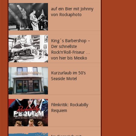
auf ein Bier mit Johnny
von Rockaphoto
King´s Barbershop –
Der schnellste
Rock’n’Roll-Friseur …
von hier bis Mexiko
Kurzurlaub im 50’s
Seaside Motel
Filmkritik: Rockabilly
Requiem