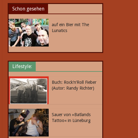
Schon gesehen
auf ein Bier mit The
Lunatics
Lifestyle:
Buch: Rock’n’Roll Fieber
(Autor: Randy Richter)
Sauer von »Batlands
Tattoo« in Lüneburg