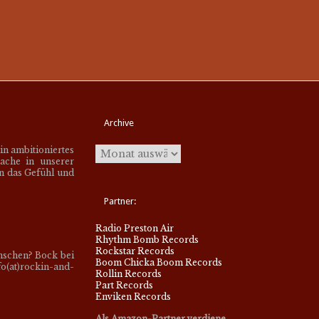
Archive
ein ambitioniertes
ache in unserer
en das Gefühl und
Partner:
Radio Preston Air
Rhythm Bomb Records
Rockstar Records
nschen? Bock bei
Boom Chicka Boom Records
o(at)rockin-and-
Rollin Records
Part Records
Enviken Records
Als Amazon-Partner verdiene