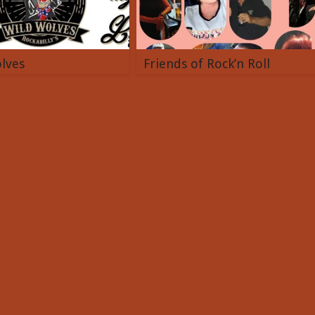
lves
Friends of Rock’n Roll