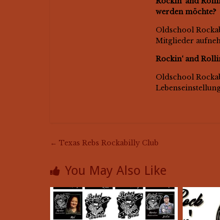
Rockin‘ and Roll
werden möchte?
Oldschool Rockabi
Mitglieder aufne
Rockin‘ and Rolli
Oldschool Rockabi
Lebenseinstellung
←
Texas Rebs Rockabilly Club
You May Also Like