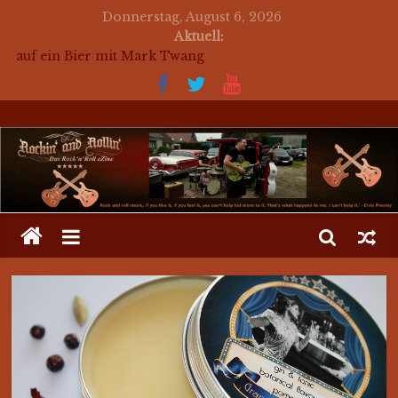
Donnerstag, August 6, 2026
Aktuell:
auf ein Bier mit Mark Twang
auf ein Bier mit Mason Dixon Hobos
auf ein Bier mit The Jets
for a beer with The Jets (english)
Mosaik Massaker – Mosaikkunst aus dem Bereich
Rockabilly, Kustom Kultur und der Hot Rod Szene