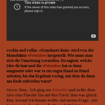
Datei herunterladen: https://youtu.be/jifNLLxvPOk?_=1
rockin and rollin: »Grandma’s Ruin« wird von der
Manufaktur »
Fettstube
« hergestellt. Wie muss man
sich die Umsetzung vorstellen. Du sagtest, welche
Idee du hast und die »
Fettstube
« hat es dann
umgesetzt oder war es ein enges Hand-in-Hand
arbeiten, bis das Ergebnis vorlag, mit dem du dann
am Ende zufrieden warst?
Gerry: Nun... Ich ging zur
Fettstube
und stellte dem
Alex eine Flasche Gin auf den Tisch. Ihm war gleich
klar, worauf ich hinaus wollte. Auf meine Frage: „wie