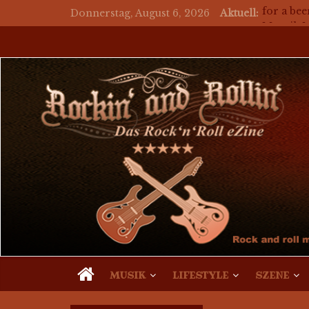
Donnerstag, August 6, 2026
Aktuell:
auf ein B
for a bee
Mosaik M
auf ein 
auf ein 
MUSIK
LIFESTYLE
SZENE