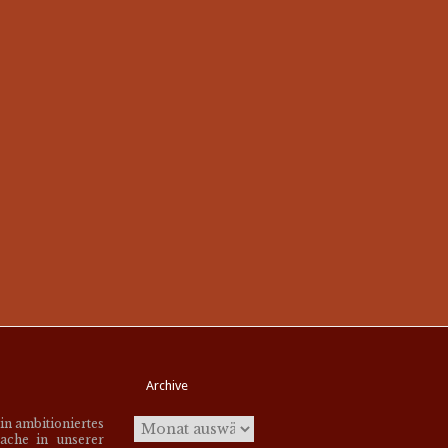
Archive
ein ambitioniertes
ache in unserer