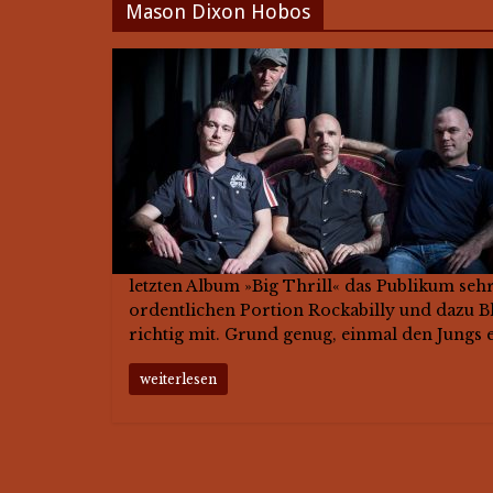
Mason Dixon Hobos
letzten Album »Big Thrill« das Publikum sehr 
ordentlichen Portion Rockabilly und dazu Bl
richtig mit. Grund genug, einmal den Jungs e
weiterlesen