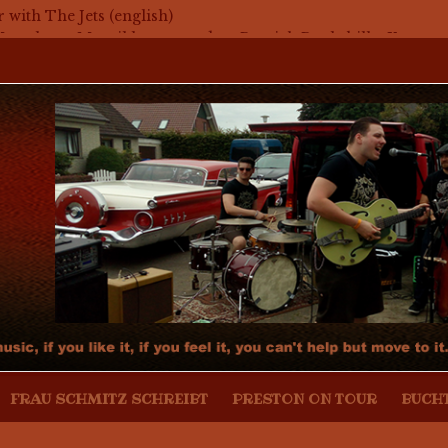
ier mit The Jets
r with The Jets (english)
assaker – Mosaikkunst aus dem Bereich Rockabilly, Kustom
Bier mit Mark Twang
Bier mit Mason Dixon Hobos
FRAU SCHMITZ SCHREIBT
PRESTON ON TOUR
BUCH