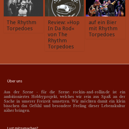
The Rhythm
Review: »Hop
auf ein Bier
Torpedoes
In Da Rod«
mit Rhythm
von The
Torpedoes
Rhythm
Torpedoes
Über uns
Aus der Szene - für die Szene: rockin-and-rollin.de ist ein
ambitioniertes Hobbyprojekt, welches wir rein aus Spaß an der
Sache in unserer Freizeit umsetzen. Wir möchten damit ein klein
bisschen das Gefühl und besondere Feeling dieser Lebenskultur
näher bringen.
Lust mitzumachen?