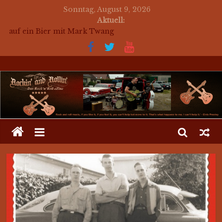
Sonntag, August 9, 2026
Aktuell:
auf ein Bier mit Mark Twang
auf ein Bier mit Mason Dixon Hobos
auf ein Bier mit The Jets
for a beer with The Jets (english)
Mosaik Massaker – Mosaikkunst aus dem Bereich
Rockabilly, Kustom Kultur und der Hot Rod Szene