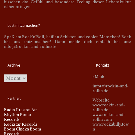
bisschen das Gefühl und besondere Feeling dieser Lebenskultur
näher bringen.
Lust mitzumachen?
Spaß am Rock’n’Roll, heißen Schlitten und coolen Menschen? Bock
bei uns mitzumachen? Dann melde dich einfach bei uns:
info(at)rockin-and-rollin.de
Archive
Kontakt
eMail:
info(at)rockin-and-
rollin.de
Partner:
Webseite:
www.rockin-and-
Radio Preston Air
rollin.de
Rhythm Bomb
www.rockin-and-
Records
rollin.com
Rockstar Records
www.rockabilly.tow
Boom Chicka Boom
n
Records