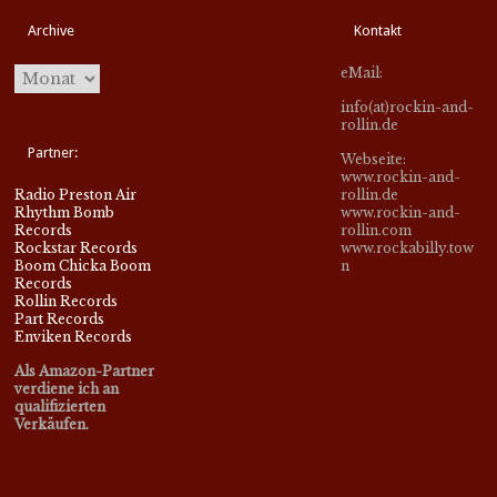
Archive
Kontakt
eMail:
info(at)rockin-and-
rollin.de
Partner:
Webseite:
www.rockin-and-
Radio Preston Air
rollin.de
Rhythm Bomb
www.rockin-and-
Records
rollin.com
Rockstar Records
www.rockabilly.tow
Boom Chicka Boom
n
Records
Rollin Records
Part Records
Enviken Records
Als Amazon-Partner
verdiene ich an
qualifizierten
Verkäufen.