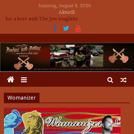
Samstag, August 8, 2026
Aktuell:
for a beer with The Jets (english)
Mosaik Massaker – Mosaikkunst aus dem Bereich
Rockabilly, Kustom Kultur und der Hot Rod Szene
auf ein Bier mit Mark Twang
auf ein Bier mit Mason Dixon Hobos
auf ein Bier mit The Jets
Womanizer