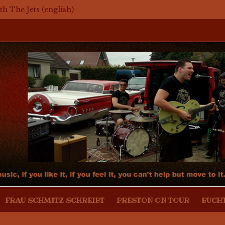
th The Jets (english)
aker – Mosaikkunst aus dem Bereich Rockabilly, Kustom Kul
r mit Mark Twang
r mit Mason Dixon Hobos
mit The Jets
FRAU SCHMITZ SCHREIBT
PRESTON ON TOUR
BUCH