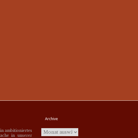
Archive
ein ambitioniertes
ache in unserer