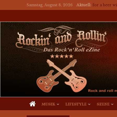
Samstag, August 8, 2026
Aktuell:
for a beer wi
Mosaik Mass
auf ein Bie
auf ein Bie
auf ein Bier 
MUSIK
LIFESTYLE
SZENE