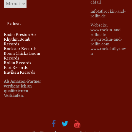
eMail:
info(at)rockin-and-
rollin.de
Partner:
Webseite:
www.rockin-and-
Radio Preston Air
rollin.de
Rhythm Bomb
www.rockin-and-
Records
rollin.com
Rockstar Records
www.rockabilly.tow
Boom Chicka Boom
n
Records
Rollin Records
Part Records
Enviken Records
Als Amazon-Partner
verdiene ich an
qualifizierten
Verkäufen.