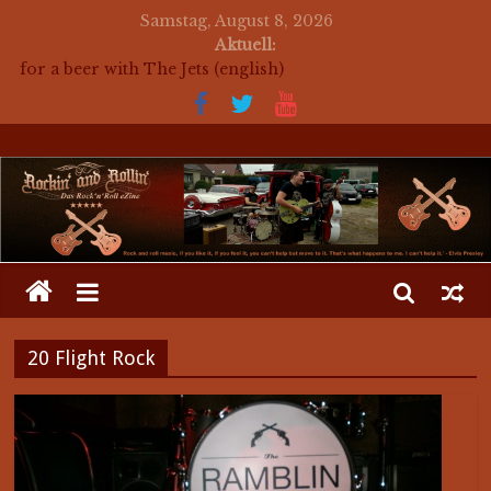
Samstag, August 8, 2026
auf ein Bier mit The Jets
Aktuell:
for a beer with The Jets (english)
Mosaik Massaker – Mosaikkunst aus dem Bereich
Rockabilly, Kustom Kultur und der Hot Rod Szene
auf ein Bier mit Mark Twang
auf ein Bier mit Mason Dixon Hobos
20 Flight Rock