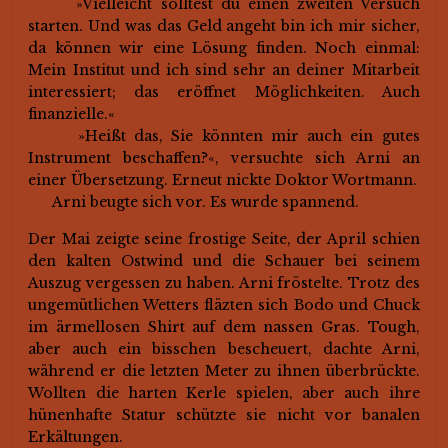
»Vielleicht solltest du einen zweiten Versuch
starten. Und was das Geld angeht bin ich mir sicher,
da können wir eine Lösung finden. Noch einmal:
Mein Institut und ich sind sehr an deiner Mitarbeit
interessiert; das eröffnet Möglichkeiten. Auch
finanzielle.«
»Heißt das, Sie könnten mir auch ein gutes
Instrument beschaffen?«, versuchte sich Arni an
einer Übersetzung. Erneut nickte Doktor Wortmann.
Arni beugte sich vor. Es wurde spannend.
Der Mai zeigte seine frostige Seite, der April schien
den kalten Ostwind und die Schauer bei seinem
Auszug vergessen zu haben. Arni fröstelte. Trotz des
ungemütlichen Wetters fläzten sich Bodo und Chuck
im ärmellosen Shirt auf dem nassen Gras. Tough,
aber auch ein bisschen bescheuert, dachte Arni,
während er die letzten Meter zu ihnen überbrückte.
Wollten die harten Kerle spielen, aber auch ihre
hünenhafte Statur schützte sie nicht vor banalen
Erkältungen.