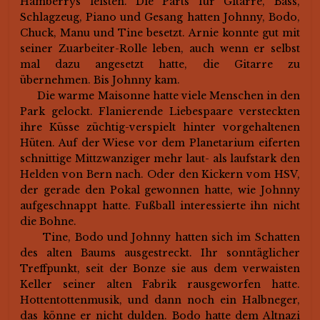
Hamberrys leisten. Die Parts für Gitarre, Bass,
Schlagzeug, Piano und Gesang hatten Johnny, Bodo,
Chuck, Manu und Tine besetzt. Arnie konnte gut mit
seiner Zuarbeiter-Rolle leben, auch wenn er selbst
mal dazu angesetzt hatte, die Gitarre zu
übernehmen. Bis Johnny kam.
Die warme Maisonne hatte viele Menschen in den
Park gelockt. Flanierende Liebespaare versteckten
ihre Küsse züchtig-verspielt hinter vorgehaltenen
Hüten. Auf der Wiese vor dem Planetarium eiferten
schnittige Mittzwanziger mehr laut- als laufstark den
Helden von Bern nach. Oder den Kickern vom HSV,
der gerade den Pokal gewonnen hatte, wie Johnny
aufgeschnappt hatte. Fußball interessierte ihn nicht
die Bohne.
Tine, Bodo und Johnny hatten sich im Schatten
des alten Baums ausgestreckt. Ihr sonntäglicher
Treffpunkt, seit der Bonze sie aus dem verwaisten
Keller seiner alten Fabrik rausgeworfen hatte.
Hottentottenmusik, und dann noch ein Halbneger,
das könne er nicht dulden. Bodo hatte dem Altnazi