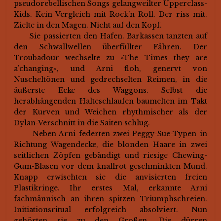
pseudorebellischen Songs gelangweilter Upperclass-
Kids. Kein Vergleich mit Rock’n Roll. Der riss mit.
Zielte in den Magen. Nicht auf den Kopf.
Sie passierten den Hafen. Barkassen tanzten auf
den Schwallwellen überfüllter Fähren. Der
Troubadour wechselte zu »The Times they are
a’changing«, und Arni floh, genervt von
Nuscheltönen und gedrechselten Reimen, in die
äußerste Ecke des Waggons. Selbst die
herabhängenden Halteschlaufen baumelten im Takt
der Kurven und Weichen rhythmischer als der
Dylan-Verschnitt in die Saiten schlug.
Neben Arni federten zwei Peggy-Sue-Typen in
Richtung Wagendecke, die blonden Haare in zwei
seitlichen Zöpfen gebändigt und riesige Chewing-
Gum-Blasen vor dem knallrot geschminkten Mund.
Knapp erwischten sie die anvisierten freien
Plastikringe. Ihr erstes Mal, erkannte Arni
fachmännisch an ihren spitzen Triumphschreien.
Initiationsritual erfolgreich absolviert. Nun
gehörten sie zu den Großen. Die dürren