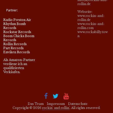
rollin.de
Partner:
Webseite:
www.rockin-and-
Radio Preston Air
rollin.de
Rhythm Bomb
www.rockin-and-
Records
rollin.com
Rockstar Records
www.rockabilly.tow
Boom Chicka Boom
n
Records
Rollin Records
Part Records
Enviken Records
Als Amazon-Partner
verdiene ich an
qualifizierten
Verkäufen.
Das Team
Impressum
Datenschutz
Copyright © 2026
rockin' and rollin'
. All rights reserved.