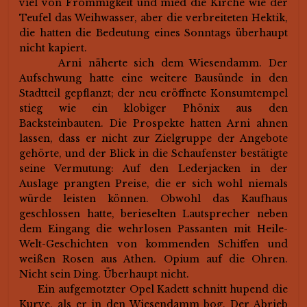
viel von Frömmigkeit und mied die Kirche wie der
Teufel das Weihwasser, aber die verbreiteten Hektik,
die hatten die Bedeutung eines Sonntags überhaupt
nicht kapiert.
Arni näherte sich dem Wiesendamm. Der
Aufschwung hatte eine weitere Bausünde in den
Stadtteil gepflanzt; der neu eröffnete Konsumtempel
stieg wie ein klobiger Phönix aus den
Backsteinbauten. Die Prospekte hatten Arni ahnen
lassen, dass er nicht zur Zielgruppe der Angebote
gehörte, und der Blick in die Schaufenster bestätigte
seine Vermutung: Auf den Lederjacken in der
Auslage prangten Preise, die er sich wohl niemals
würde leisten können. Obwohl das Kaufhaus
geschlossen hatte, berieselten Lautsprecher neben
dem Eingang die wehrlosen Passanten mit Heile-
Welt-Geschichten von kommenden Schiffen und
weißen Rosen aus Athen. Opium auf die Ohren.
Nicht sein Ding. Überhaupt nicht.
Ein aufgemotzter Opel Kadett schnitt hupend die
Kurve, als er in den Wiesendamm bog. Der Abrieb