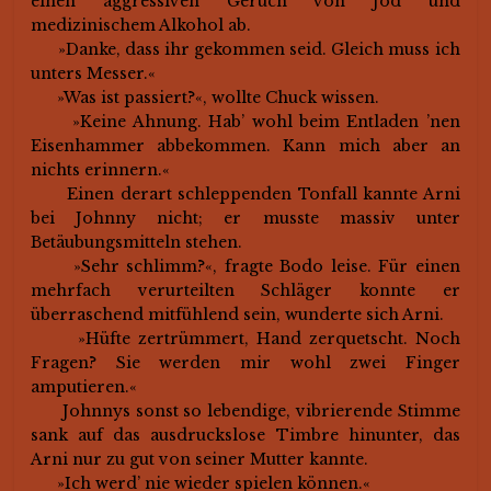
einen aggressiven Geruch von Jod und
medizinischem Alkohol ab.
»Danke, dass ihr gekommen seid. Gleich muss ich
unters Messer.«
»Was ist passiert?«, wollte Chuck wissen.
»Keine Ahnung. Hab’ wohl beim Entladen ’nen
Eisenhammer abbekommen. Kann mich aber an
nichts erinnern.«
Einen derart schleppenden Tonfall kannte Arni
bei Johnny nicht; er musste massiv unter
Betäubungsmitteln stehen.
»Sehr schlimm?«, fragte Bodo leise. Für einen
mehrfach verurteilten Schläger konnte er
überraschend mitfühlend sein, wunderte sich Arni.
»Hüfte zertrümmert, Hand zerquetscht. Noch
Fragen? Sie werden mir wohl zwei Finger
amputieren.«
Johnnys sonst so lebendige, vibrierende Stimme
sank auf das ausdruckslose Timbre hinunter, das
Arni nur zu gut von seiner Mutter kannte.
»Ich werd’ nie wieder spielen können.«