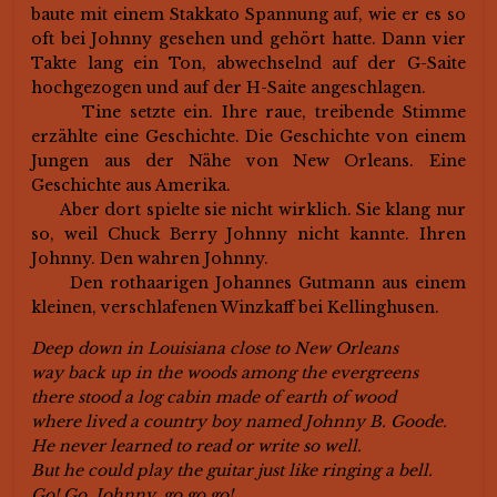
baute mit einem Stakkato Spannung auf, wie er es so
oft bei Johnny gesehen und gehört hatte. Dann vier
Takte lang ein Ton, abwechselnd auf der G-Saite
hochgezogen und auf der H-Saite angeschlagen.
Tine setzte ein. Ihre raue, treibende Stimme
erzählte eine Geschichte. Die Geschichte von einem
Jungen aus der Nähe von New Orleans. Eine
Geschichte aus Amerika.
Aber dort spielte sie nicht wirklich. Sie klang nur
so, weil Chuck Berry Johnny nicht kannte. Ihren
Johnny. Den wahren Johnny.
Den rothaarigen Johannes Gutmann aus einem
kleinen, verschlafenen Winzkaff bei Kellinghusen.
Deep down in Louisiana close to New Orleans
way back up in the woods among the evergreens
there stood a log cabin made of earth of wood
where lived a country boy named Johnny B. Goode.
He never learned to read or write so well.
But he could play the guitar just like ringing a bell.
Go! Go, Johnny, go go go!