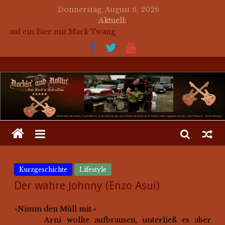
Donnerstag, August 6, 2026
Mosaik Massaker – Mosaikkunst aus dem Bereich
Aktuell:
Rockabilly, Kustom Kultur und der Hot Rod Szene
auf ein Bier mit Mark Twang
auf ein Bier mit Mason Dixon Hobos
auf ein Bier mit The Jets
for a beer with The Jets (english)
Kurzgeschichte
Lifestyle
Der wahre Johnny (Enzo Asui)
»Nimm den Müll mit.«
Arni wollte aufbrausen, unterließ es aber