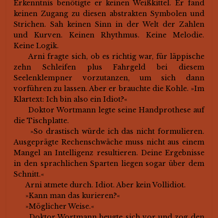
Erkenntnis benötigte er keinen Weißkittel. Er fand
keinen Zugang zu diesen abstrakten Symbolen und
Strichen. Sah keinen Sinn in der Welt der Zahlen
und Kurven. Keinen Rhythmus. Keine Melodie.
Keine Logik.
Arni fragte sich, ob es richtig war, für läppische
zehn Schleifen plus Fahrgeld bei diesem
Seelenklempner vorzutanzen, um sich dann
vorführen zu lassen. Aber er brauchte die Kohle. »Im
Klartext: Ich bin also ein Idiot?«
Doktor Wortmann legte seine Handprothese auf
die Tischplatte.
»So drastisch würde ich das nicht formulieren.
Ausgeprägte Rechenschwäche muss nicht aus einem
Mangel an Intelligenz resultieren. Deine Ergebnisse
in den sprachlichen Sparten liegen sogar über dem
Schnitt.«
Arni atmete durch. Idiot. Aber kein Vollidiot.
»Kann man das kurieren?«
»Möglicher Weise.«
Doktor Wortmann beugte sich vor und zog den