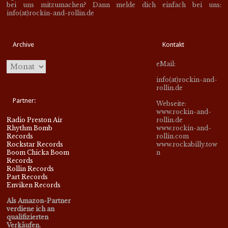
bei uns mitzumachen? Dann melde dich einfach bei uns:
info(at)rockin-and-rollin.de
Archive
Kontakt
eMail:
info(at)rockin-and-
rollin.de
Partner:
Webseite:
www.rockin-and-
Radio Preston Air
rollin.de
Rhythm Bomb
www.rockin-and-
Records
rollin.com
Rockstar Records
www.rockabilly.tow
Boom Chicka Boom
n
Records
Rollin Records
Part Records
Enviken Records
Als Amazon-Partner
verdiene ich an
qualifizierten
Verkäufen.