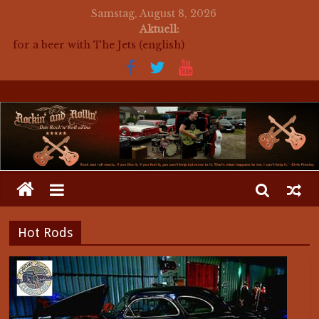
Samstag, August 8, 2026
Aktuell:
for a beer with The Jets (english)
Mosaik Massaker – Mosaikkunst aus dem Bereich
Rockabilly, Kustom Kultur und der Hot Rod Szene
auf ein Bier mit Mark Twang
auf ein Bier mit Mason Dixon Hobos
auf ein Bier mit The Jets
Hot Rods