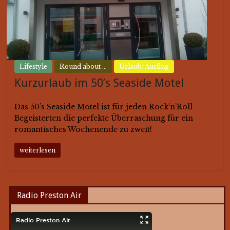
Lifestyle
Round about ...
Urlaub/Ausflug
Kurzurlaub im 50’s Seaside Motel
Das 50’s Seaside Motel ist für jeden Rock’n’Roll
Begeisterten die perfekte Überraschung für ein
romantisches Wochenende zu zweit!
weiterlesen
Radio Preston Air