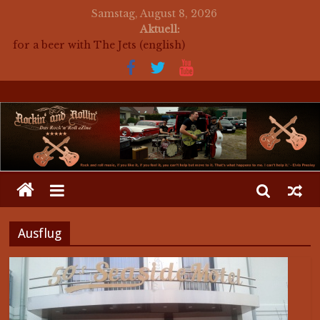
Samstag, August 8, 2026
Aktuell:
for a beer with The Jets (english)
Mosaik Massaker – Mosaikkunst aus dem Bereich
Rockabilly, Kustom Kultur und der Hot Rod Szene
auf ein Bier mit Mark Twang
auf ein Bier mit Mason Dixon Hobos
auf ein Bier mit The Jets
Ausflug