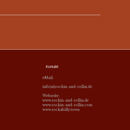
Kontakt
eMail:
info(at)rockin-and-rollin.de
Webseite:
www.rockin-and-rollin.de
www.rockin-and-rollin.com
www.rockabilly.town