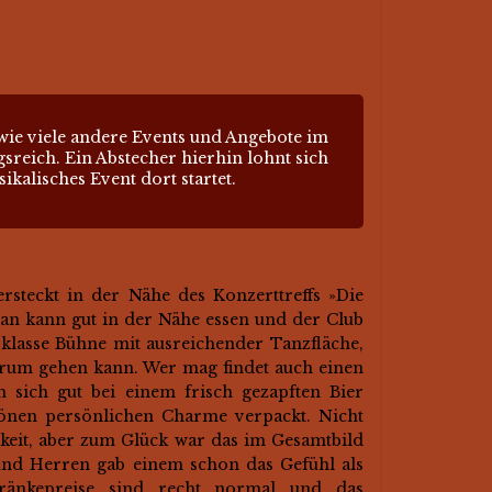
ie viele andere Events und Angebote im
reich. Ein Abstecher hierhin lohnt sich
alisches Event dort startet.
rsteckt in der Nähe des Konzerttreffs »Die
n kann gut in der Nähe essen und der Club
 klasse Bühne mit ausreichender Tanzfläche,
um gehen kann. Wer mag findet auch einen
sich gut bei einem frisch gezapften Bier
hönen persönlichen Charme verpackt. Nicht
keit, aber zum Glück war das im Gesamtbild
und Herren gab einem schon das Gefühl als
ränkepreise sind recht normal und das