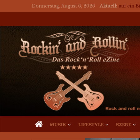
Donnerstag, August 6, 2026
Aktuell:
auf ein 
auf ein 
auf ein B
for a bee
Mosaik M
MUSIK
LIFESTYLE
SZENE