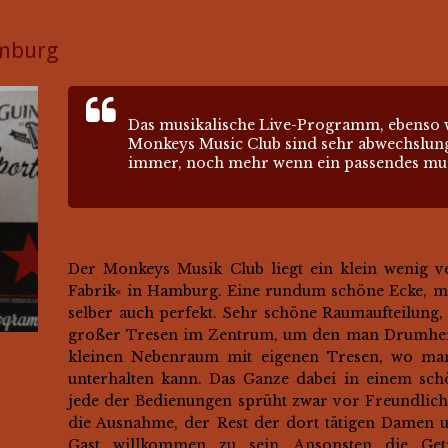
amburg
Das musikalische Live-Programm, ebenso w
Monkeys Music Club sind sehr abwechslungs
immer, noch mehr wenn ein passendes musik
Der Monkeys Musik Club liegt ein klein wenig ve
Fabrik« in Hamburg. Eine rundum schöne Ecke, ma
selber auch perfekt. Sehr schöne Raumaufteilung,
großer Tresen im Zentrum, um den man Drumher
kleinen Nebenraum mit eigenen Tresen, wo man 
unterhalten kann. Das Ganze dabei in einem sc
jede der Bedienungen sprüht zwar vor Freundlich
die Ausnahme, der Rest der dort tätigen Damen 
Gast willkommen zu sein. Ansonsten die Get