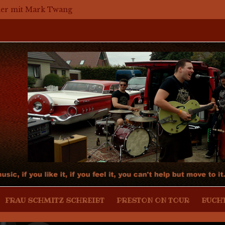
Bier mit Mark Twang
Bier mit Mason Dixon Hobos
ier mit The Jets
r with The Jets (english)
assaker – Mosaikkunst aus dem Bereich Rockabilly, Kustom
FRAU SCHMITZ SCHREIBT
PRESTON ON TOUR
BUCH