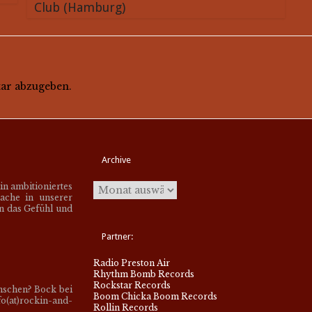
Club (Hamburg)
ar abzugeben.
Archive
ein ambitioniertes
ache in unserer
en das Gefühl und
Partner:
Radio Preston Air
Rhythm Bomb Records
Rockstar Records
nschen? Bock bei
Boom Chicka Boom Records
o(at)rockin-and-
Rollin Records