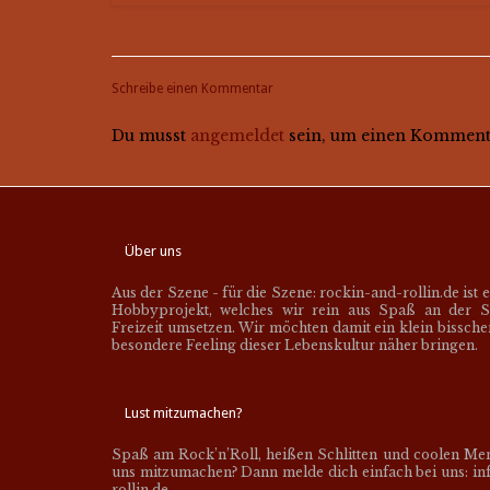
Schreibe einen Kommentar
Du musst
angemeldet
sein, um einen Komment
Über uns
Aus der Szene - für die Szene: rockin-and-rollin.de ist 
Hobbyprojekt, welches wir rein aus Spaß an der S
Freizeit umsetzen. Wir möchten damit ein klein bissch
besondere Feeling dieser Lebenskultur näher bringen.
Lust mitzumachen?
Spaß am Rock’n’Roll, heißen Schlitten und coolen Me
uns mitzumachen? Dann melde dich einfach bei uns: inf
rollin.de