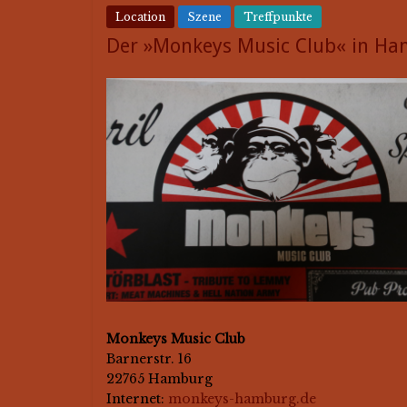
Location
Szene
Treffpunkte
Der »Monkeys Music Club« in H
Monkeys Music Club
Barnerstr. 16
22765 Hamburg
Internet:
monkeys-hamburg.de