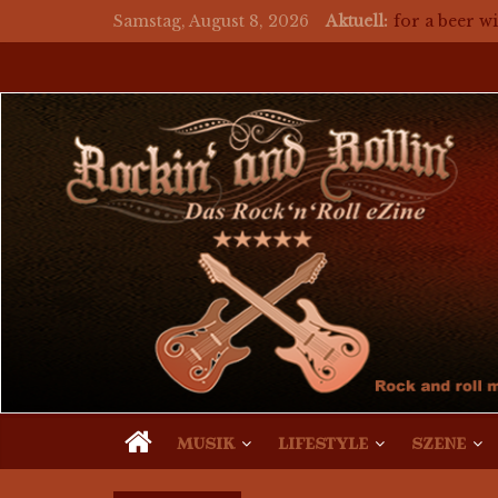
auf ein Bier 
Samstag, August 8, 2026
Aktuell:
for a beer wi
Mosaik Mass
auf ein Bie
auf ein Bie
MUSIK
LIFESTYLE
SZENE