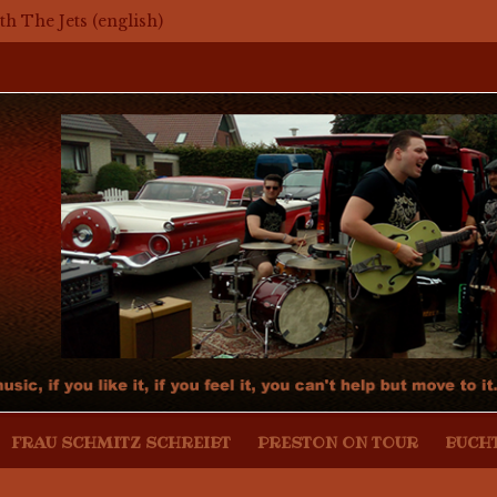
mit The Jets
th The Jets (english)
aker – Mosaikkunst aus dem Bereich Rockabilly, Kustom Kul
r mit Mark Twang
r mit Mason Dixon Hobos
FRAU SCHMITZ SCHREIBT
PRESTON ON TOUR
BUCH