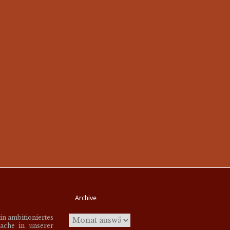
Archive
ein ambitioniertes
ache in unserer